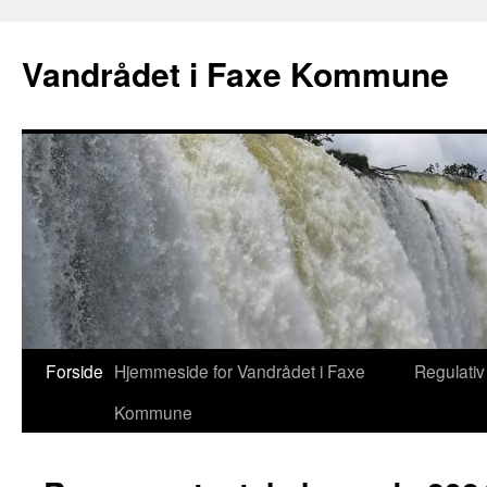
Hop
til
Vandrådet i Faxe Kommune
indhold
Forside
Hjemmeside for Vandrådet i Faxe
Regulativ
Kommune